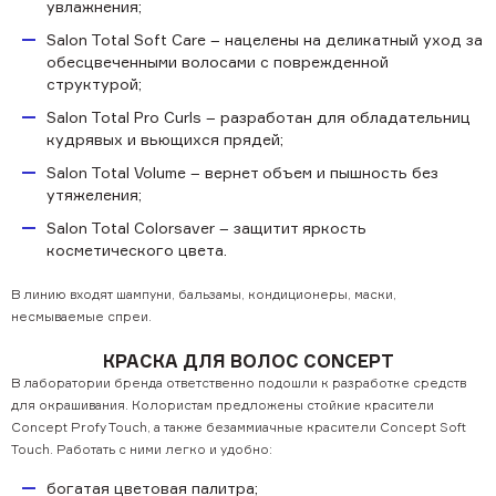
увлажнения;
Salon Total Soft Care – нацелены на деликатный уход за
обесцвеченными волосами с поврежденной
структурой;
Salon Total Pro Curls – разработан для обладательниц
кудрявых и вьющихся прядей;
Salon Total Volume – вернет объем и пышность без
утяжеления;
Salon Total Colorsaver
– защитит яркость
косметического цвета.
В линию входят шампуни, бальзамы, кондиционеры, маски,
несмываемые спреи.
КРАСКА ДЛЯ ВОЛОС CONCEPT
В лаборатории бренда ответственно подошли к разработке средств
для окрашивания. Колористам предложены стойкие красители
Concept Profy Touch, а также безаммиачные красители Concept Soft
Touch. Работать с ними легко и удобно:
богатая цветовая палитра;