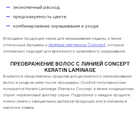
экономичный расход;
предсказуемость цвета;
комбинирование окрашивания и ухода.
В продаже продукция серии для закрашивания седины, а также
прямые пигменты Concept
оттеночные бальзамы и
, которые
оптимально подходят для временного креативного окрашивания.
ПРЕОБРАЖЕНИЕ ВОЛОС С ЛИНИЕЙ CONCEPT
KERATIN LAMINAGE
В каталоге представлены средства для деликатного ламинирования
волос и ухода за ними после процедуры. Особой популярностью
пользуется Keratin Laminage Shampoo Concept, а также кондиционер,
спрей, кератиновый филлер серии. Подробнее о каждом продукте
можно узнать у официальных дилеров продукции или в описании в
карточке товара.