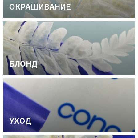
Салонный уход BASIC
ОКРАШИВАНИЕ
SALON TOTAL TRAVEL формат
INFINITY
Бессульфатный уход SOFT CARE
Для кудрявых волос PRO CURLS
О компании
Наша команда
Вакансии
БЛОНД
Как начать сотрудничество
Дистрибьюторы
Каталог
Скачать материалы
Look book
УХОД
Учитесь у нас