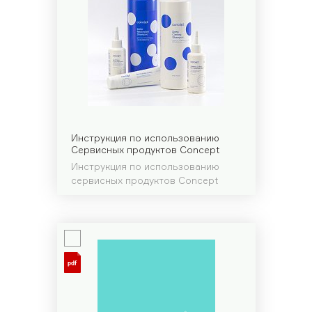
Салонный уход BASIC
SALON TOTAL TRAVEL формат
INFINITY
Бессульфатный уход SOFT CARE
Для кудрявых волос PRO CURLS
О компании
Наша команда
Вакансии
Инструкция по использованию
Сервисных продуктов Concept
Как начать сотрудничество
Инструкция по использованию
сервисных продуктов Concept
Дистрибьюторы
Каталог
Скачать материалы
Look book
Учитесь у нас