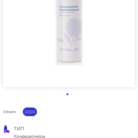
Салонный уход BASIC
SALON TOTAL TRAVEL формат
INFINITY
Бессульфатный уход SOFT CARE
Для кудрявых волос PRO CURLS
О компании
Наша команда
Вакансии
Как начать сотрудничество
Дистрибьюторы
Каталог
Скачать материалы
1000
Объём:
Look book
ТИП
Учитесь у нас
Кондиционеры