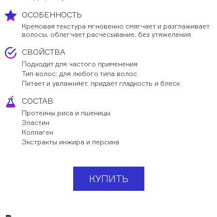
Обучающее видео
ОСОБЕННОСТЬ
Мероприятия
Кремовая текстура мгновенно смягчает и разглаживает
волосы, облегчает расчесывание, без утяжеления
Блог
СВОЙСТВА
Контакты
Подходит для частого применения
Тип волос: для любого типа волос
Питает и увлажняет, придает гладкость и блеск
+7 (495) 937-69-32
СОСТАВ
Протеины риса и пшеницы
Эластин
Коллаген
Экстракты инжира и персика
КУПИТЬ