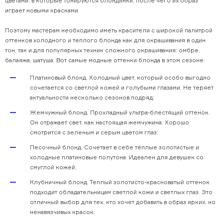
цветами, в которые тонируются блондинки, после чего их образ
играет новыми красками.
Поэтому мастерам необходимо иметь красители с широкой палитрой
оттенков холодного и теплого блонда как для окрашивания в один
тон, так и для популярных техник сложного окрашивания: омбре,
балаяжа, шатуша. Вот самые модные оттенки блонда в этом сезоне.
Платиновый блонд. Холодный цвет, который особо выгодно
сочетается со светлой кожей и голубыми глазами. Не теряет
актуальности несколько сезонов подряд;
Жемчужный блонд. Прохладный ультра-блестящий оттенок.
Он отражает свет, как настоящая жемчужина. Хорошо
смотрится с зеленым и серым цветом глаз;
Песочный блонд. Сочетает в себе тёплые золотистые и
холодные платиновые полутона. Идеален для девушек со
смуглой кожей;
Клубничный блонд. Теплый золотисто-красноватый оттенок
подходит обладательницам светлой кожи и светлых глаз. Это
отличный выбор для тех, кто хочет добавить в образ ярких, но
ненавязчивых красок;