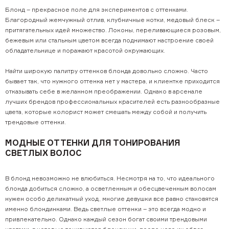
Обучающее видео
Блонд – прекрасное поле для экспериментов с оттенками.
Благородный жемчужный отлив, клубничные нотки, медовый блеск –
Мероприятия
притягательных идей множество. Локоны, переливающиеся розовым,
бежевым или стальным цветом всегда поднимают настроение своей
Блог
обладательнице и поражают красотой окружающих.
Контакты
Найти широкую палитру оттенков блонда довольно сложно. Часто
бывает так, что нужного оттенка нет у мастера, и клиентке приходится
+7 (495) 937-69-32
отказывать себе в желанном преображении. Однако в арсенале
лучших брендов профессиональных красителей есть разнообразные
цвета, которые колорист может смешать между собой и получить
трендовые оттенки.
МОДНЫЕ ОТТЕНКИ ДЛЯ ТОНИРОВАНИЯ
СВЕТЛЫХ ВОЛОС
В блонд невозможно не влюбиться. Несмотря на то, что идеального
блонда добиться сложно, а осветленным и обесцвеченным волосам
нужен особо деликатный уход, многие девушки все равно становятся
именно блондинками. Ведь светлые оттенки – это всегда модно и
привлекательно. Однако каждый сезон богат своими трендовыми