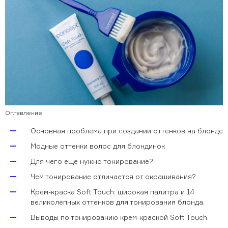
Салонный уход BASIC
SALON TOTAL TRAVEL формат
INFINITY
Бессульфатный уход SOFT CARE
Для кудрявых волос PRO CURLS
О компании
Наша команда
Вакансии
Оглавление:
Как начать сотрудничество
Основная проблема при создании оттенков на блонде
Дистрибьюторы
Модные оттенки волос для блондинок
Каталог
Для чего еще нужно тонирование?
Скачать материалы
Чем тонирование отличается от окрашивания?
Крем-краска Soft Touch: широкая палитра и 14
Look book
великолепных оттенков для тонирования блонда.
Учитесь у нас
Выводы по тонированию крем-краской Soft Touch